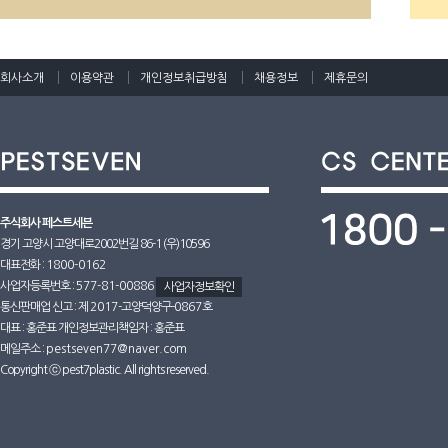
회사소개
이용약관
개인정보취급방침
채용정보
제휴문의
주식회사 페스트세븐
경기 고양시 고양대로2002번길 86-1 (우)10596
대표전화 :
1800-0162
사업자등록번호 :
577-81-00886
사업자정보확인
통신판매업 신고 : 제
2017
-고양덕양구-
0867호
대표 : 홍준표 개인정보관리책임자 : 홍준표
메일주소 :
pestseven77@naver.com
Copyright ⓒ pest7plastic. All rights reserved.