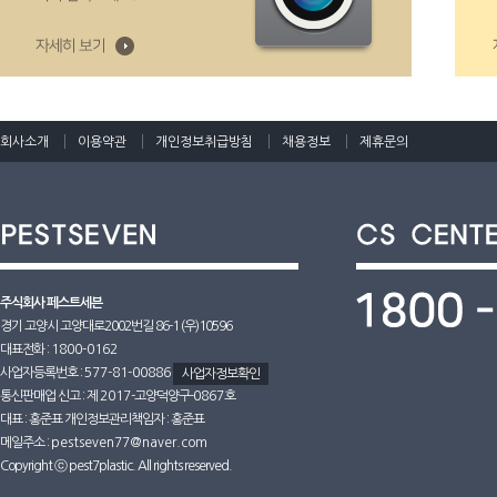
회사소개
이용약관
개인정보취급방침
채용정보
제휴문의
주식회사 페스트세븐
경기 고양시 고양대로2002번길 86-1 (우)10596
대표전화 :
1800-0162
사업자등록번호 :
577-81-00886
사업자정보확인
통신판매업 신고 : 제
2017
-고양덕양구-
0867호
대표 : 홍준표 개인정보관리책임자 : 홍준표
메일주소 :
pestseven77@naver.com
Copyright ⓒ pest7plastic. All rights reserved.