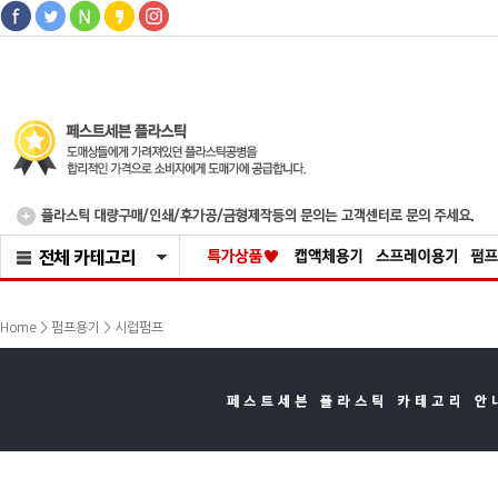
>
Home >
펌프용기
시럽펌프