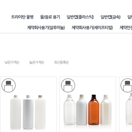
트라이탄 물병
물/음료 용기
일반캡(플라스틱)
일반캡(금속)
일
제약회사용기(알루미늄)
제약회사용기(세이프티씰)
제약안
낮은가격순
높은가격순
최신등록순