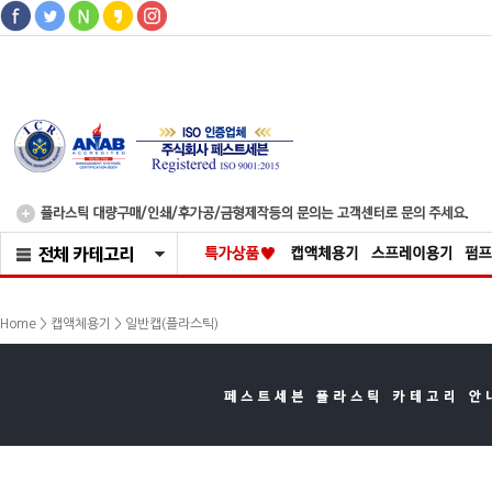
>
Home >
캡액체용기
일반캡(플라스틱)