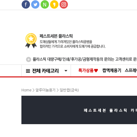
>
Home >
알루미늄용기
일반캡(금속)