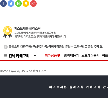
>
Home >
투약병/안약병/계량컵
스푼