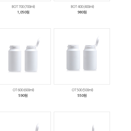
BOT 700 (700ml)
BOT 400 (400ml)
1,050원
980원
OT 600 (600ml)
OT 500 (500ml)
590원
550원