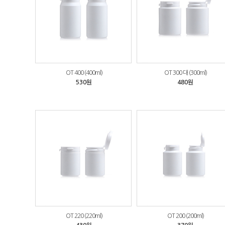
OT 400 (400ml)
OT 300 대 (300ml)
530원
480원
OT 220 (220ml)
OT 200 (200ml)