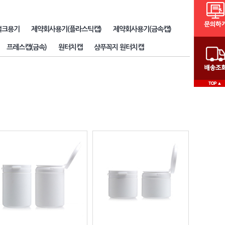
벌크용기
제약회사용기(플라스틱캡)
제약회사용기(금속캡)
프레스캡(금속)
원터치캡
샴푸꼭지 원터치캡