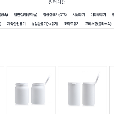
원터치캡
(금속)
일반캡(알루미늄)
잠금캡용기(OTS)
시럽용기
대용량용기
)
제약안전용기
청심환용기(ps용기)
조미료용기
프레스캡(플라스틱)