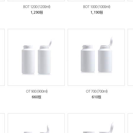
BOT 1200 (1200ml)
BOT 1000 (1000ml)
1,290원
1,190원
OT 900 (900ml)
OT 700 (700ml)
660원
610원