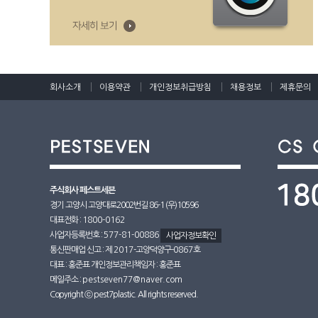
회사소개
이용약관
개인정보취급방침
채용정보
제휴문의
주식회사 페스트세븐
경기 고양시 고양대로2002번길 86-1 (우)10596
대표전화 :
1800-0162
사업자등록번호 :
577-81-00886
사업자정보확인
통신판매업 신고 : 제
2017
-고양덕양구-
0867호
대표 : 홍준표 개인정보관리책임자 : 홍준표
메일주소 :
pestseven77@naver.com
Copyright ⓒ pest7plastic. All rights reserved.