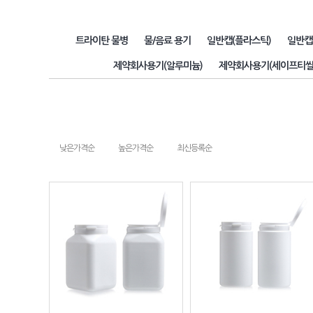
트라이탄 물병
물/음료 용기
일반캡(플라스틱)
일반캡
제약회사용기(알루미늄)
제약회사용기(세이프티씰
낮은가격순
높은가격순
최신등록순