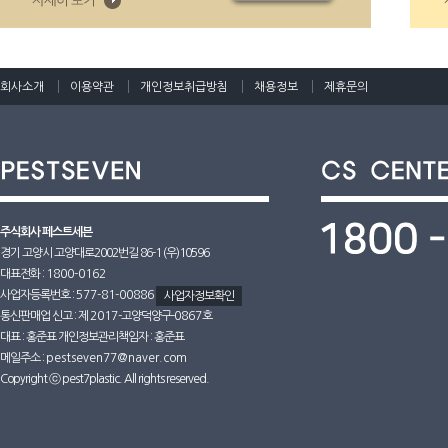
회사소개
이용약관
개인정보취급방침
채용정보
제휴문의
주식회사 페스트세븐
경기 고양시 고양대로2002번길 86-1 (우)10596
대표전화 :
1800-0162
사업자등록번호 :
577-81-00886
사업자정보확인
통신판매업 신고 : 제
2017
-고양덕양구-
0867호
대표 : 홍준표 개인정보관리책임자 : 홍준표
메일주소 :
pestseven77@naver.com
Copyright ⓒ pest7plastic. All rights reserved.