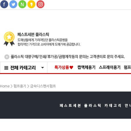
>
Home >
펌프용기
금속디스펜서펌프